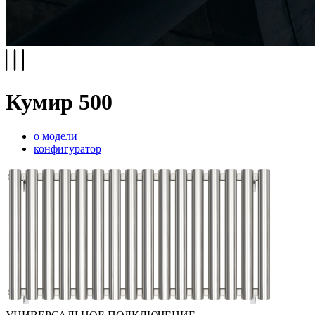
Кумир 500
о модели
конфигуратор