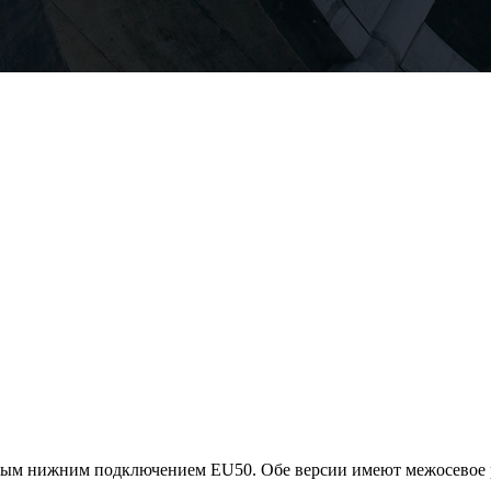
авым нижним подключением EU50. Обе версии имеют межосевое р