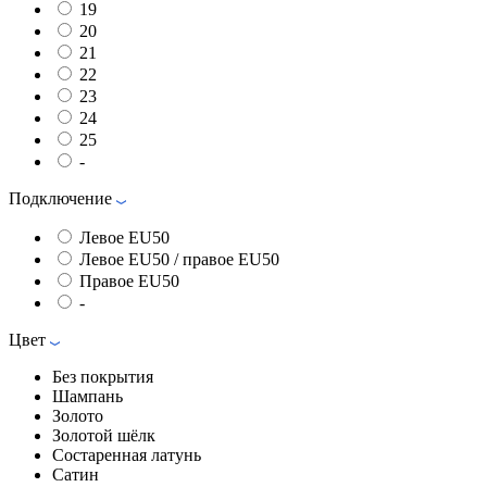
19
20
21
22
23
24
25
-
Подключение
Левое EU50
Левое EU50 / правое EU50
Правое EU50
-
Цвет
Без покрытия
Шампань
Золото
Золотой шёлк
Состаренная латунь
Сатин