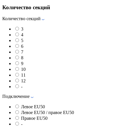
Количество секций
Количество секций
3
4
5
6
7
8
9
10
11
12
-
Подключение
Левое EU50
Левое EU50 / правое EU50
Правое EU50
-