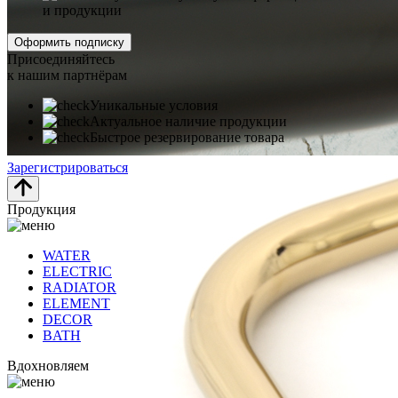
и продукции
Оформить подписку
Присоединяйтесь
к нашим партнёрам
Уникальные условия
Актуальное наличие продукции
Быстрое резервирование товара
Зарегистрироваться
Продукция
WATER
ELECTRIC
RADIATOR
ELEMENT
DECOR
BATH
Вдохновляем